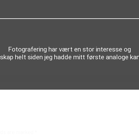
Fotografering har vært en stor interesse og
nskap helt siden jeg hadde mitt første analoge ka
elds are marked
*