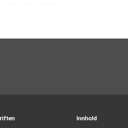
or the next time I comment.
riften
Innhold